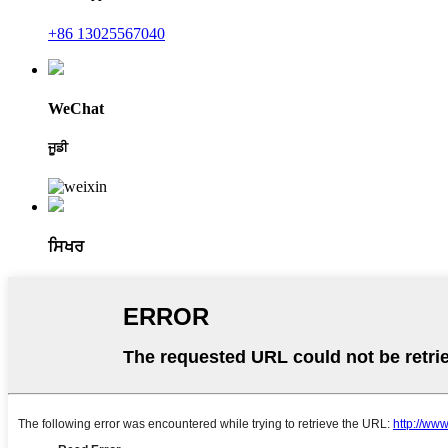
+86 13025567040
WeChat
ਜੂਡੀ
ਸਿਖਰ