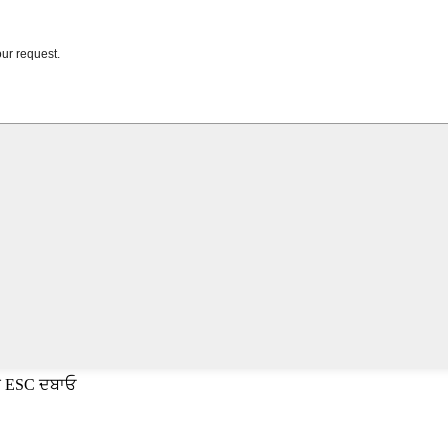
ਈ ESC ਦਬਾਓ