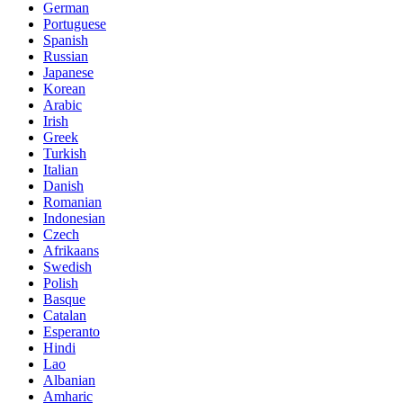
German
Portuguese
Spanish
Russian
Japanese
Korean
Arabic
Irish
Greek
Turkish
Italian
Danish
Romanian
Indonesian
Czech
Afrikaans
Swedish
Polish
Basque
Catalan
Esperanto
Hindi
Lao
Albanian
Amharic