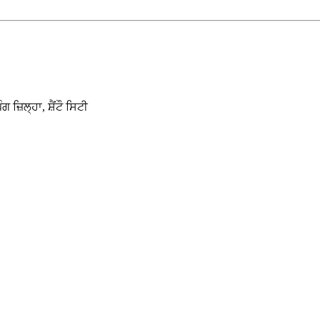
਼ਿਲ੍ਹਾ, ਸ਼ੈਂਟੌ ਸਿਟੀ