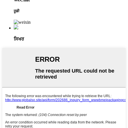
ਜੂਡੀ
ਸਿਖਰ