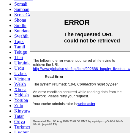
Somali
Samoan
Scots Gaelic
Shona
Sindhi
Sundanese
Swahili
Tajik
Tamil
Telugu
Thai
Ukrainian
Urdu
Uzbek
Vietnamese
Welsh
Xhosa
Yiddish
Yoruba
Zulu
Kinyarwanda
Tatar
Oriya
Turkmen
Uyghur