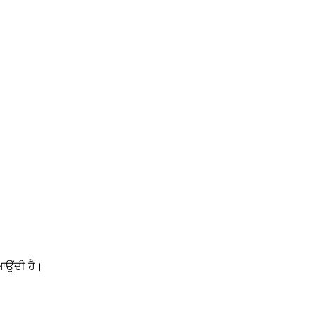
ਆਉਂਦੀ ਹੈ।